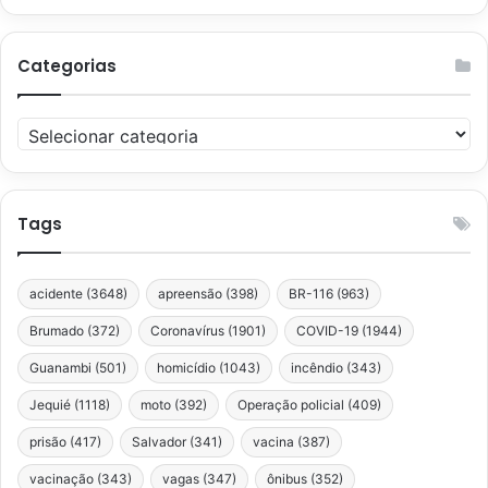
Categorias
Categorias
Tags
acidente
(3648)
apreensão
(398)
BR-116
(963)
Brumado
(372)
Coronavírus
(1901)
COVID-19
(1944)
Guanambi
(501)
homicídio
(1043)
incêndio
(343)
Jequié
(1118)
moto
(392)
Operação policial
(409)
prisão
(417)
Salvador
(341)
vacina
(387)
vacinação
(343)
vagas
(347)
ônibus
(352)