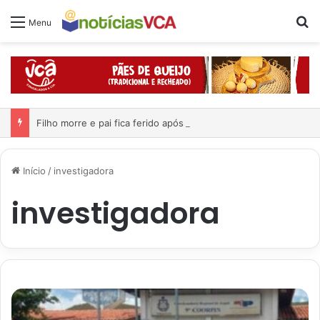
Pr
Menu
Filho morre e pai fica ferido após moto cair na ribanceira
Início
/
investigadora
investigadora