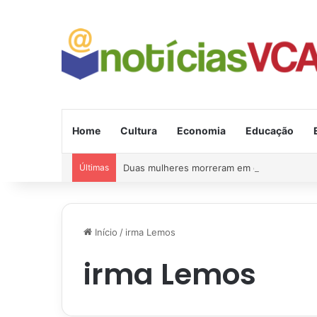
Home
Cultura
Economia
Educação
Últimas
Duas mulheres morreram em grave acident
Início
/
irma Lemos
irma Lemos