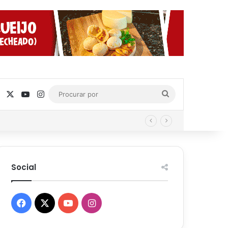
Facebook
X
YouTube
Instagram
Procurar
por
Social
Facebook
X
YouTube
Instagram