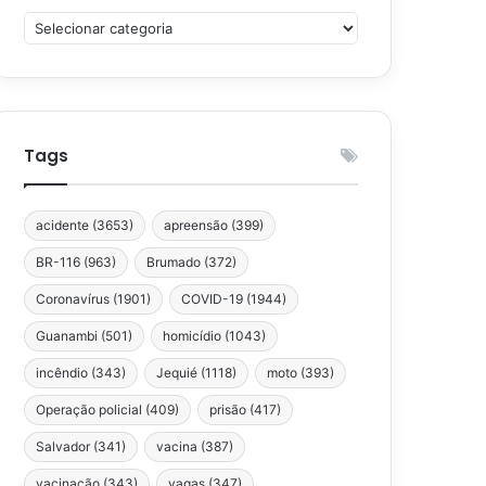
Categorias
Tags
acidente
(3653)
apreensão
(399)
BR-116
(963)
Brumado
(372)
Coronavírus
(1901)
COVID-19
(1944)
Guanambi
(501)
homicídio
(1043)
incêndio
(343)
Jequié
(1118)
moto
(393)
Operação policial
(409)
prisão
(417)
Salvador
(341)
vacina
(387)
vacinação
(343)
vagas
(347)