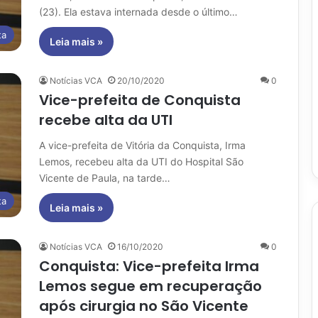
(23). Ela estava internada desde o último…
ta
Leia mais »
Notícias VCA
20/10/2020
0
Vice-prefeita de Conquista
recebe alta da UTI
A vice-prefeita de Vitória da Conquista, Irma
Lemos, recebeu alta da UTI do Hospital São
Vicente de Paula, na tarde…
ta
Leia mais »
Notícias VCA
16/10/2020
0
Conquista: Vice-prefeita Irma
Lemos segue em recuperação
após cirurgia no São Vicente