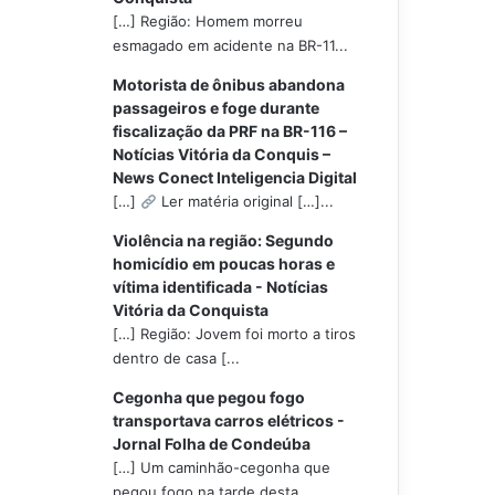
[…] Região: Homem morreu
esmagado em acidente na BR-11...
Motorista de ônibus abandona
passageiros e foge durante
fiscalização da PRF na BR-116 –
Notícias Vitória da Conquis –
News Conect Inteligencia Digital
[…]
Ler matéria original […]...
Violência na região: Segundo
homicídio em poucas horas e
vítima identificada - Notícias
Vitória da Conquista
[…] Região: Jovem foi morto a tiros
dentro de casa [...
Cegonha que pegou fogo
transportava carros elétricos -
Jornal Folha de Condeúba
[…] Um caminhão-cegonha que
pegou fogo na tarde desta...