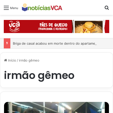
Pr
Menu
Briga de casal acabou em morte dentro do apartamento
Início
/
irmão gêmeo
irmão gêmeo