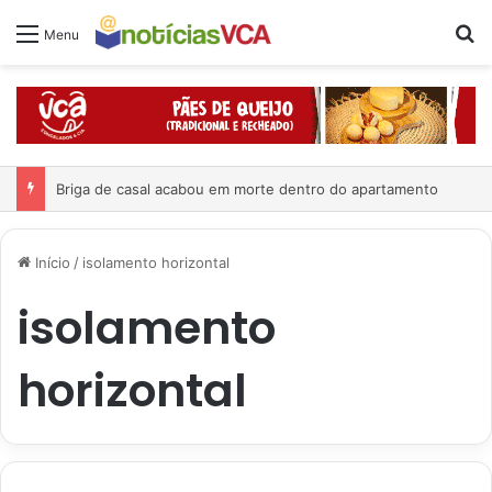
Pr
Menu
Briga de casal acabou em morte dentro do apartamento
Início
/
isolamento horizontal
isolamento
horizontal