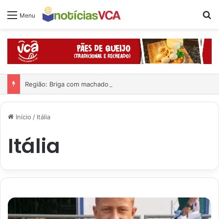
Pr
Menu
Região: Briga com machado quase acaba em tragédia
Início
/
Itália
Itália