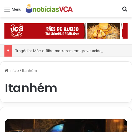
Pr
Menu
Tragédia: Mãe e filho morreram em grave acidente
Início
/
Itanhém
Itanhém