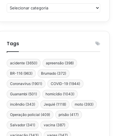
Categorias
Tags
acidente
(3650)
apreensão
(398)
BR-116
(963)
Brumado
(372)
Coronavírus
(1901)
COVID-19
(1944)
Guanambi
(501)
homicídio
(1043)
incêndio
(343)
Jequié
(1118)
moto
(393)
Operação policial
(409)
prisão
(417)
Salvador
(341)
vacina
(387)
vacinação
(343)
vagas
(347)