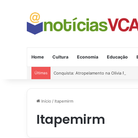
Home
Cultura
Economia
Educação
Últimas
Conquista: Atropelamento na Olívia Flores; 
Início
/
Itapemirm
Itapemirm