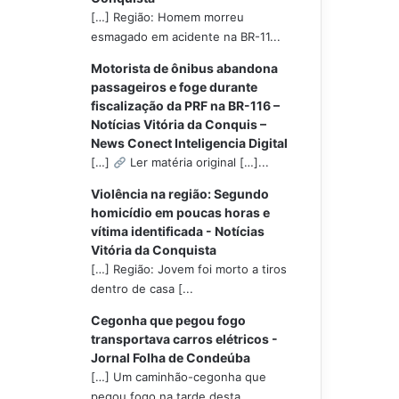
[…] Região: Homem morreu
esmagado em acidente na BR-11...
Motorista de ônibus abandona
passageiros e foge durante
fiscalização da PRF na BR-116 –
Notícias Vitória da Conquis –
News Conect Inteligencia Digital
[…]
Ler matéria original […]...
Violência na região: Segundo
homicídio em poucas horas e
vítima identificada - Notícias
Vitória da Conquista
[…] Região: Jovem foi morto a tiros
dentro de casa [...
Cegonha que pegou fogo
transportava carros elétricos -
Jornal Folha de Condeúba
[…] Um caminhão-cegonha que
pegou fogo na tarde desta...