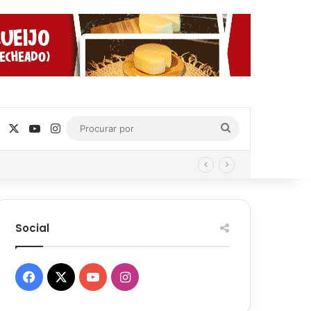
Facebook
X
YouTube
Instagram
Procurar
por
Social
Facebook
X
YouTube
Instagram