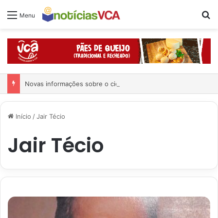
Pr
Menu
Novas informações sobre o ciclone bomba que deve atingir regiões do Brasil a partir desta quinta
Início
/
Jair Técio
Jair Técio