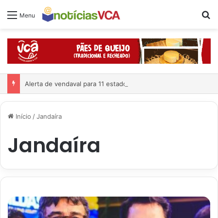
Pr
Menu
Alerta de vendaval para 11 estados e ciclone já está formado
Início
/
Jandaíra
Jandaíra