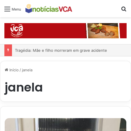
Pr
Menu
Conquista: Atropelamento na Olívia Flores; veja o vídeo
Início
/
janela
janela