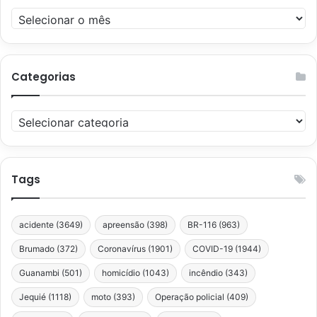
Arquivos
Categorias
Categorias
Tags
acidente
(3649)
apreensão
(398)
BR-116
(963)
Brumado
(372)
Coronavírus
(1901)
COVID-19
(1944)
Guanambi
(501)
homicídio
(1043)
incêndio
(343)
Jequié
(1118)
moto
(393)
Operação policial
(409)