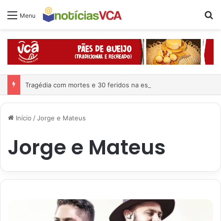
Pr
Menu
Tragédia com mortes e 30 feridos na estrada
Início
/
Jorge e Mateus
Jorge e Mateus