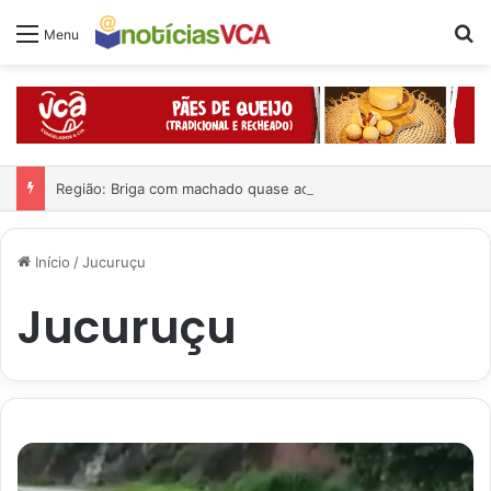
Pr
Menu
Região: Briga com machado quase acaba em tragédia
Início
/
Jucuruçu
Jucuruçu