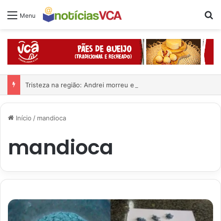
Pr
Menu
Tristeza na região: Andrei morreu em grave acidente
Início
/
mandioca
mandioca