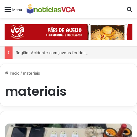
Pr
Menu
Região: Acidente com jovens feridos
Início
/
materiais
materiais