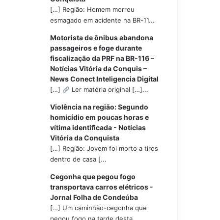
[…] Região: Homem morreu
esmagado em acidente na BR-11...
Motorista de ônibus abandona
passageiros e foge durante
fiscalização da PRF na BR-116 –
Notícias Vitória da Conquis –
News Conect Inteligencia Digital
[…]
Ler matéria original […]...
Violência na região: Segundo
homicídio em poucas horas e
vítima identificada - Notícias
Vitória da Conquista
[…] Região: Jovem foi morto a tiros
dentro de casa [...
Cegonha que pegou fogo
transportava carros elétricos -
Jornal Folha de Condeúba
[…] Um caminhão-cegonha que
pegou fogo na tarde desta...