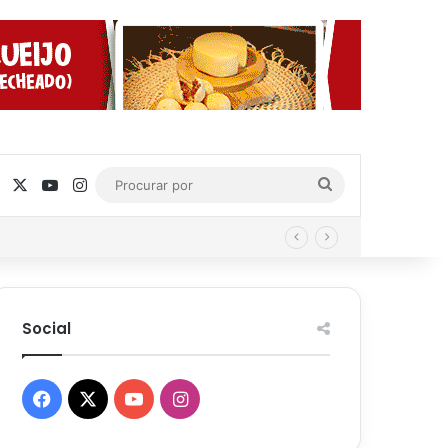
Facebook
X
YouTube
Instagram
Procurar
por
Social
Facebook
X
YouTube
Instagram