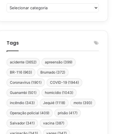
Categorias
Tags
acidente
(3652)
apreensão
(399)
BR-116
(963)
Brumado
(372)
Coronavírus
(1901)
COVID-19
(1944)
Guanambi
(501)
homicídio
(1043)
incêndio
(343)
Jequié
(1118)
moto
(393)
Operação policial
(409)
prisão
(417)
Salvador
(341)
vacina
(387)
vacinação
(343)
vagas
(347)