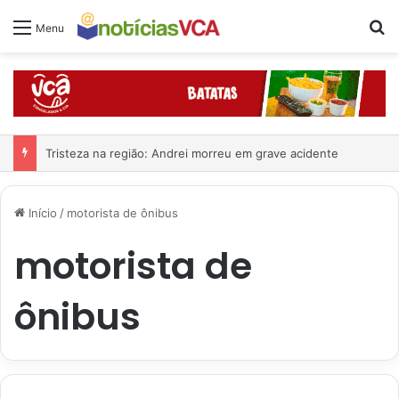
Pr
Menu
Tristeza na região: Andrei morreu em grave acidente
Início
/
motorista de ônibus
motorista de
ônibus