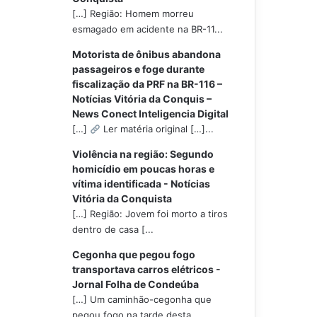
[…] Região: Homem morreu
esmagado em acidente na BR-11...
Motorista de ônibus abandona
passageiros e foge durante
fiscalização da PRF na BR-116 –
Notícias Vitória da Conquis –
News Conect Inteligencia Digital
[…]
Ler matéria original […]...
Violência na região: Segundo
homicídio em poucas horas e
vítima identificada - Notícias
Vitória da Conquista
[…] Região: Jovem foi morto a tiros
dentro de casa [...
Cegonha que pegou fogo
transportava carros elétricos -
Jornal Folha de Condeúba
[…] Um caminhão-cegonha que
pegou fogo na tarde desta...