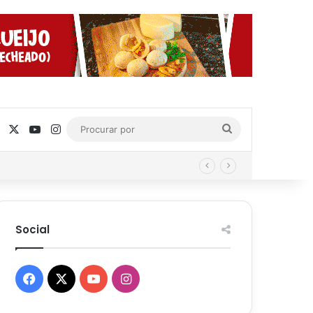
Facebook
X
YouTube
Instagram
Procurar
por
Social
Facebook
X
YouTube
Instagram