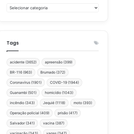
Categorias
Tags
acidente
(3652)
apreensão
(399)
BR-116
(963)
Brumado
(372)
Coronavírus
(1901)
COVID-19
(1944)
Guanambi
(501)
homicídio
(1043)
incêndio
(343)
Jequié
(1118)
moto
(393)
Operação policial
(409)
prisão
(417)
Salvador
(341)
vacina
(387)
vacinação
(343)
vagas
(347)