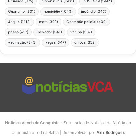
Brumado
(372)
Coronavírus
(1901)
COVID-19
(1944)
Guanambi
(501)
homicídio
(1043)
incêndio
(343)
Jequié
(1118)
moto
(393)
Operação policial
(409)
prisão
(417)
Salvador
(341)
vacina
(387)
vacinação
(343)
vagas
(347)
ônibus
(352)
Notícias Vitória da Conquista
- Seu portal de Notícias de Vitória da
Conquista e toda a Bahia | Desenvolvido por
Alex Rodrigues