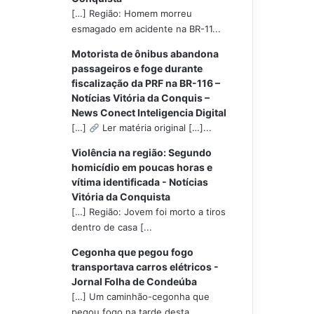
[…] Região: Homem morreu
esmagado em acidente na BR-11...
Motorista de ônibus abandona
passageiros e foge durante
fiscalização da PRF na BR-116 –
Notícias Vitória da Conquis –
News Conect Inteligencia Digital
[…]
Ler matéria original […]...
Violência na região: Segundo
homicídio em poucas horas e
vítima identificada - Notícias
Vitória da Conquista
[…] Região: Jovem foi morto a tiros
dentro de casa [...
Cegonha que pegou fogo
transportava carros elétricos -
Jornal Folha de Condeúba
[…] Um caminhão-cegonha que
pegou fogo na tarde desta...