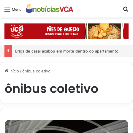
Pr
Menu
Briga de casal acabou em morte dentro do apartamento
Início
/
ônibus coletivo
ônibus coletivo