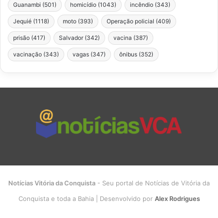
Guanambi
(501)
homicídio
(1043)
incêndio
(343)
Jequié
(1118)
moto
(393)
Operação policial
(409)
prisão
(417)
Salvador
(342)
vacina
(387)
vacinação
(343)
vagas
(347)
ônibus
(352)
Notícias Vitória da Conquista
- Seu portal de Notícias de Vitória da
Conquista e toda a Bahia | Desenvolvido por
Alex Rodrigues