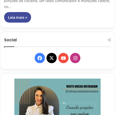
porções de cocaína, um rádio comunicador e munições calibre,
no…
Leia mais »
Social
Facebook
X
YouTube
Instagram