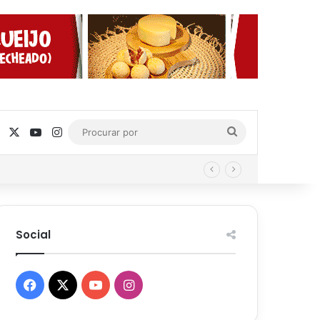
Facebook
X
YouTube
Instagram
Procurar
por
Social
Facebook
X
YouTube
Instagram