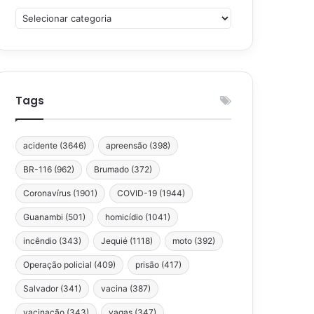
Categorias
Tags
acidente
(3646)
apreensão
(398)
BR-116
(962)
Brumado
(372)
Coronavírus
(1901)
COVID-19
(1944)
Guanambi
(501)
homicídio
(1041)
incêndio
(343)
Jequié
(1118)
moto
(392)
Operação policial
(409)
prisão
(417)
Salvador
(341)
vacina
(387)
vacinação
(343)
vagas
(347)