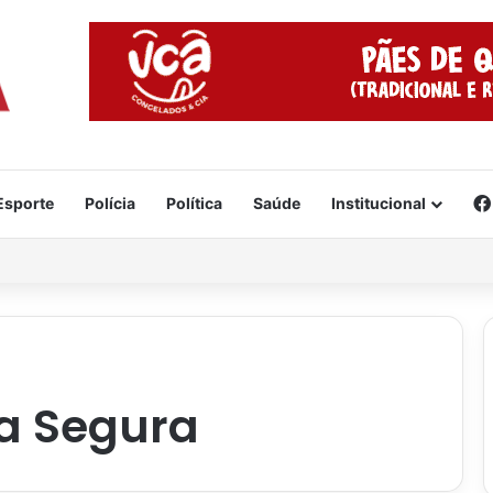
Esporte
Polícia
Política
Saúde
Institucional
 deve atingir regiões do Brasil a partir desta quinta
a Segura