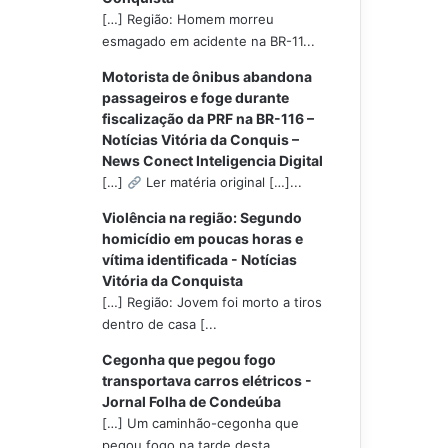
[…] Região: Homem morreu
esmagado em acidente na BR-11...
Motorista de ônibus abandona
passageiros e foge durante
fiscalização da PRF na BR-116 –
Notícias Vitória da Conquis –
News Conect Inteligencia Digital
[…]
Ler matéria original […]...
Violência na região: Segundo
homicídio em poucas horas e
vítima identificada - Notícias
Vitória da Conquista
[…] Região: Jovem foi morto a tiros
dentro de casa [...
Cegonha que pegou fogo
transportava carros elétricos -
Jornal Folha de Condeúba
[…] Um caminhão-cegonha que
pegou fogo na tarde desta...