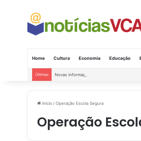
Home
Cultura
Economia
Educação
Últimas
Novas informações sobre o ciclone bomba que
Início
/
Operação Escola Segura
Operação Escol