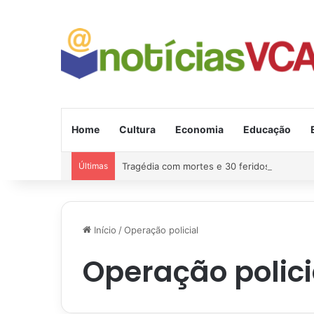
Home
Cultura
Economia
Educação
Últimas
Tragédia com mortes e 30 feridos na estra
Início
/
Operação policial
Operação polici