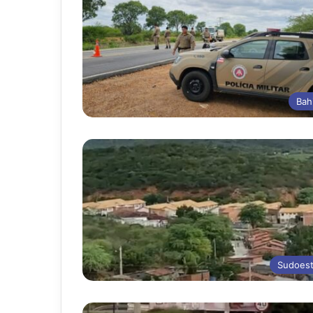
Bah
Sudoes