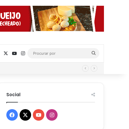
Facebook
X
YouTube
Instagram
Procurar
por
Social
Facebook
X
YouTube
Instagram