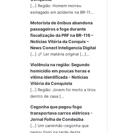
[…] Região: Homem morreu
esmagado em acidente na BR-11...
Motorista de ônibus abandona
passageiros e foge durante
fiscalização da PRF na BR-116 –
Notícias Vitória da Conquis –
News Conect Inteligencia Digital
[…]
Ler matéria original […]...
Violência na região: Segundo
homicídio em poucas horas e
vítima identificada - Notícias
Vitória da Conquista
[…] Região: Jovem foi morto a tiros
dentro de casa [...
Cegonha que pegou fogo
transportava carros elétricos -
Jornal Folha de Condeúba
[…] Um caminhão-cegonha que
pegou fogo na tarde desta...