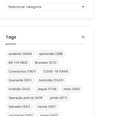
Categorias
Tags
acidente
(3649)
apreensão
(398)
BR-116
(963)
Brumado
(372)
Coronavírus
(1901)
COVID-19
(1944)
Guanambi
(501)
homicídio
(1043)
incêndio
(343)
Jequié
(1118)
moto
(393)
Operação policial
(409)
prisão
(417)
Salvador
(341)
vacina
(387)
vacinação
(343)
vagas
(347)