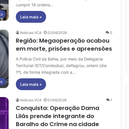
cumprir 16 ordens…
ta
Leia mais »
Notícias VCA
02/06/2026
0
Região: Megaoperação acabou
em morte, prisões e apreensões
A Polícia Civil da Bahia, por meio da Delegacia
Territorial (DT/Condeúba), deflagrou, ontem (dia
1º), de forma integrada com a…
te
Leia mais »
Notícias VCA
01/06/2026
1
Conquista: Operação Dama
Lilás prende integrante do
Baralho do Crime na cidade