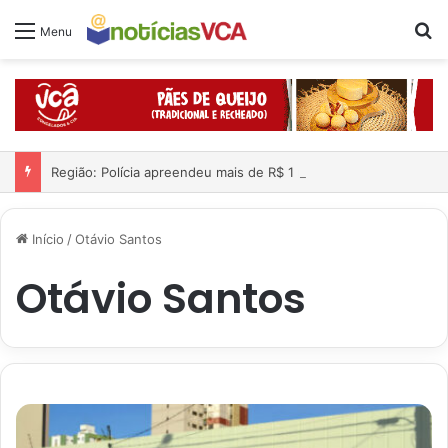
Pr
Menu
Região: Polícia apreendeu mais de R$ 1 milhão e 300 mil dentro de carro; quatro pessoas foram presas
Início
/
Otávio Santos
Otávio Santos