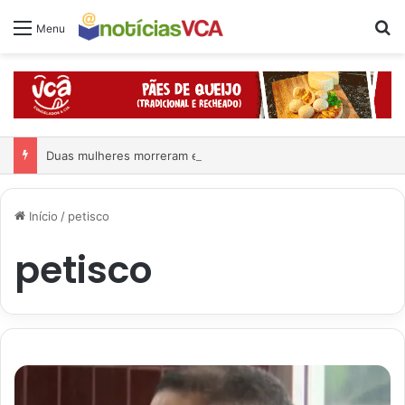
Pr
Menu
Duas mulheres morreram em grave acidente
Início
/
petisco
petisco