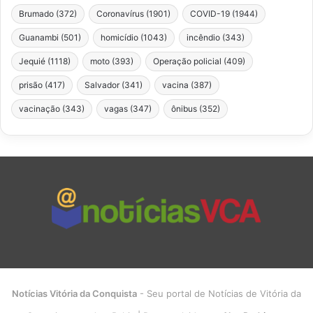
Brumado
(372)
Coronavírus
(1901)
COVID-19
(1944)
Guanambi
(501)
homicídio
(1043)
incêndio
(343)
Jequié
(1118)
moto
(393)
Operação policial
(409)
prisão
(417)
Salvador
(341)
vacina
(387)
vacinação
(343)
vagas
(347)
ônibus
(352)
Notícias Vitória da Conquista
- Seu portal de Notícias de Vitória da