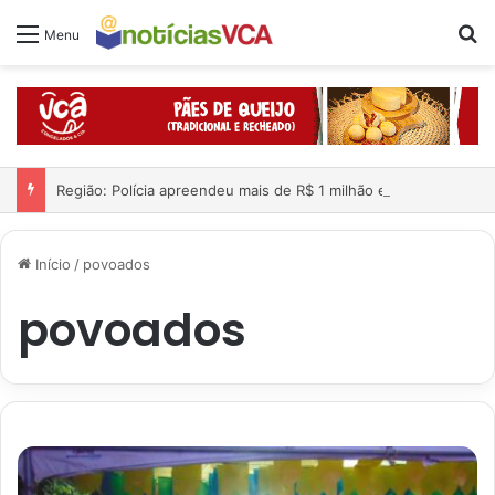
Pr
Menu
Região: Polícia apreendeu mais de R$ 1 milhão e 300 mil dentro de carro; quatro pessoas foram presas
Início
/
povoados
povoados