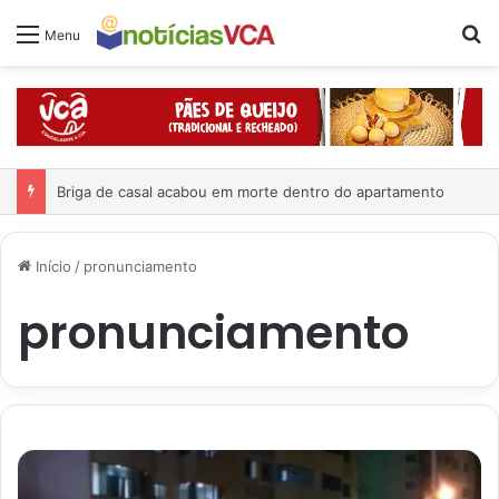
Pr
Menu
Briga de casal acabou em morte dentro do apartamento
Início
/
pronunciamento
pronunciamento