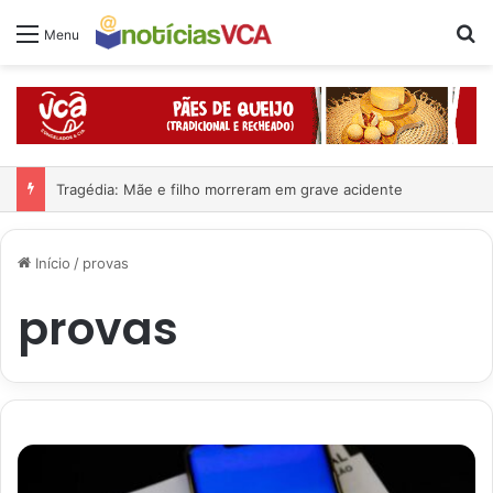
Pr
Menu
Tragédia: Mãe e filho morreram em grave acidente
Início
/
provas
provas