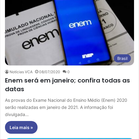
Brasil
Notícias VCA
08/07/2020
0
Enem será em janeiro; confira todas as
datas
As provas do Exame Nacional do Ensino Médio (Enem) 2020
serão realizadas em janeiro de 2021. A informação foi
divulgada…
Leia mais »