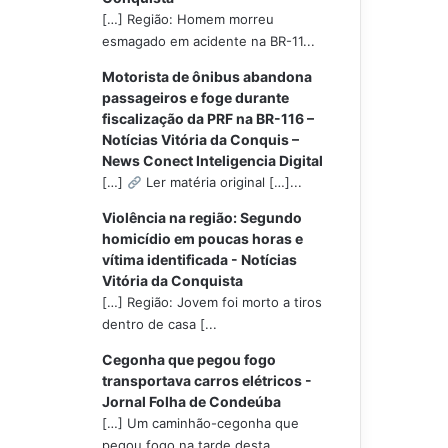
[…] Região: Homem morreu
esmagado em acidente na BR-11...
Motorista de ônibus abandona
passageiros e foge durante
fiscalização da PRF na BR-116 –
Notícias Vitória da Conquis –
News Conect Inteligencia Digital
[…]
Ler matéria original […]...
Violência na região: Segundo
homicídio em poucas horas e
vítima identificada - Notícias
Vitória da Conquista
[…] Região: Jovem foi morto a tiros
dentro de casa [...
Cegonha que pegou fogo
transportava carros elétricos -
Jornal Folha de Condeúba
[…] Um caminhão-cegonha que
pegou fogo na tarde desta...