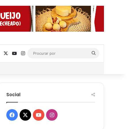
Facebook
X
YouTube
Instagram
Procurar
por
Social
Facebook
X
YouTube
Instagram