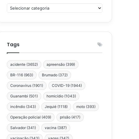
Categorias
Tags
acidente
(3652)
apreensão
(399)
BR-116
(963)
Brumado
(372)
Coronavírus
(1901)
COVID-19
(1944)
Guanambi
(501)
homicídio
(1043)
incêndio
(343)
Jequié
(1118)
moto
(393)
Operação policial
(409)
prisão
(417)
Salvador
(341)
vacina
(387)
vacinação
(343)
vagas
(347)