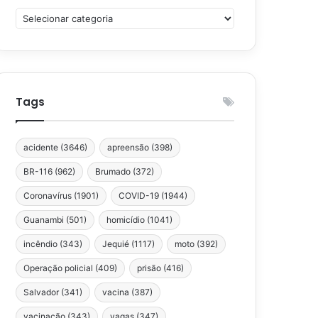
Categorias
Tags
acidente
(3646)
apreensão
(398)
BR-116
(962)
Brumado
(372)
Coronavírus
(1901)
COVID-19
(1944)
Guanambi
(501)
homicídio
(1041)
incêndio
(343)
Jequié
(1117)
moto
(392)
Operação policial
(409)
prisão
(416)
Salvador
(341)
vacina
(387)
vacinação
(343)
vagas
(347)