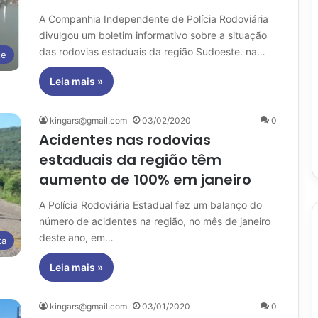
A Companhia Independente de Polícia Rodoviária
divulgou um boletim informativo sobre a situação
das rodovias estaduais da região Sudoeste. na…
te
Leia mais »
kingars@gmail.com
03/02/2020
0
Acidentes nas rodovias
estaduais da região têm
aumento de 100% em janeiro
A Polícia Rodoviária Estadual fez um balanço do
número de acidentes na região, no mês de janeiro
deste ano, em…
ta
Leia mais »
kingars@gmail.com
03/01/2020
0