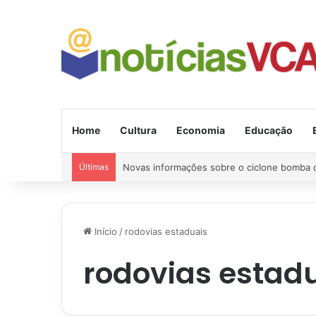
Home
Cultura
Economia
Educação
Últimas
Região: Briga com machado quase acaba em
Início
/
rodovias estaduais
rodovias estad