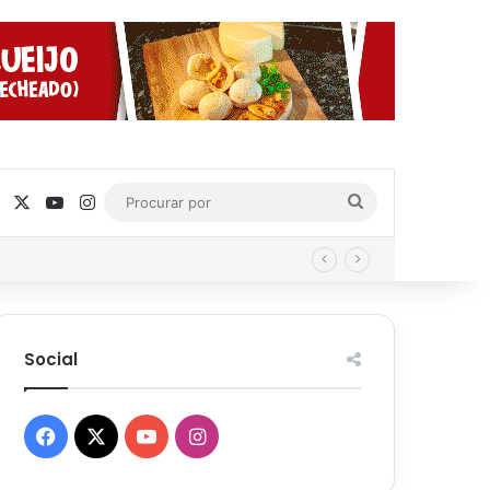
Facebook
X
YouTube
Instagram
Procurar
por
Social
Facebook
X
YouTube
Instagram