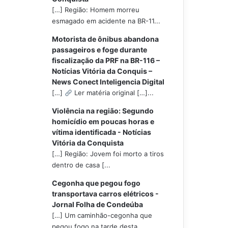
[…] Região: Homem morreu
esmagado em acidente na BR-11...
Motorista de ônibus abandona
passageiros e foge durante
fiscalização da PRF na BR-116 –
Notícias Vitória da Conquis –
News Conect Inteligencia Digital
[…]
Ler matéria original […]...
Violência na região: Segundo
homicídio em poucas horas e
vítima identificada - Notícias
Vitória da Conquista
[…] Região: Jovem foi morto a tiros
dentro de casa [...
Cegonha que pegou fogo
transportava carros elétricos -
Jornal Folha de Condeúba
[…] Um caminhão-cegonha que
pegou fogo na tarde desta...