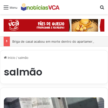
Pr
Menu
Briga de casal acabou em morte dentro do apartamento
Início
/
salmão
salmão