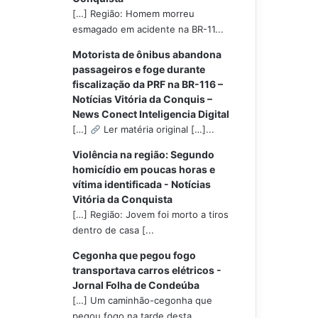
[…] Região: Homem morreu
esmagado em acidente na BR-11...
Motorista de ônibus abandona
passageiros e foge durante
fiscalização da PRF na BR-116 –
Notícias Vitória da Conquis –
News Conect Inteligencia Digital
[…]
Ler matéria original […]...
Violência na região: Segundo
homicídio em poucas horas e
vítima identificada - Notícias
Vitória da Conquista
[…] Região: Jovem foi morto a tiros
dentro de casa [...
Cegonha que pegou fogo
transportava carros elétricos -
Jornal Folha de Condeúba
[…] Um caminhão-cegonha que
pegou fogo na tarde desta...