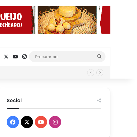
Facebook
X
YouTube
Instagram
Procurar
por
Social
Facebook
X
YouTube
Instagram