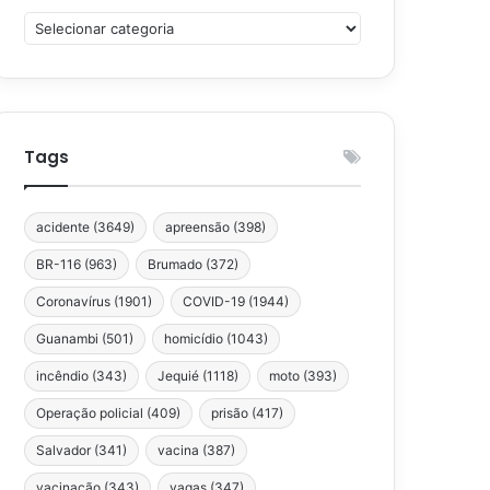
Categorias
Tags
acidente
(3649)
apreensão
(398)
BR-116
(963)
Brumado
(372)
Coronavírus
(1901)
COVID-19
(1944)
Guanambi
(501)
homicídio
(1043)
incêndio
(343)
Jequié
(1118)
moto
(393)
Operação policial
(409)
prisão
(417)
Salvador
(341)
vacina
(387)
vacinação
(343)
vagas
(347)