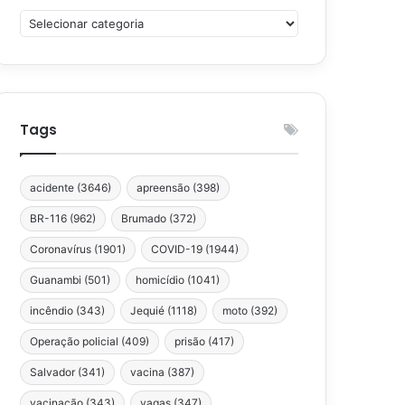
Categorias
Tags
acidente
(3646)
apreensão
(398)
BR-116
(962)
Brumado
(372)
Coronavírus
(1901)
COVID-19
(1944)
Guanambi
(501)
homicídio
(1041)
incêndio
(343)
Jequié
(1118)
moto
(392)
Operação policial
(409)
prisão
(417)
Salvador
(341)
vacina
(387)
vacinação
(343)
vagas
(347)