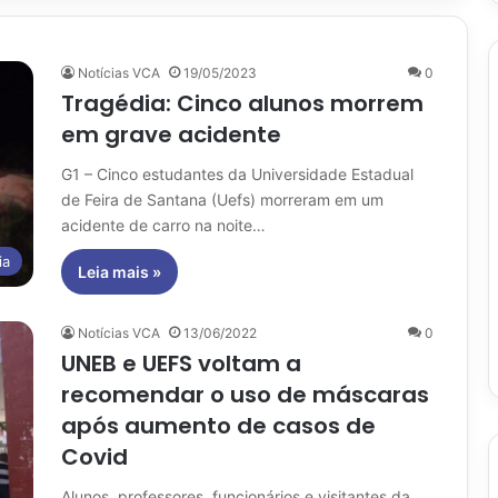
Notícias VCA
19/05/2023
0
Tragédia: Cinco alunos morrem
em grave acidente
G1 – Cinco estudantes da Universidade Estadual
de Feira de Santana (Uefs) morreram em um
acidente de carro na noite…
ia
Leia mais »
Notícias VCA
13/06/2022
0
UNEB e UEFS voltam a
recomendar o uso de máscaras
após aumento de casos de
Covid
Alunos, professores, funcionários e visitantes da