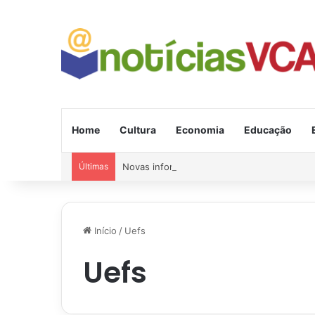
Home
Cultura
Economia
Educação
Últimas
Novas informações sobre o ciclone bomba que
Início
/
Uefs
Uefs