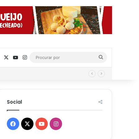
Facebook
X
YouTube
Instagram
Procurar
por
Social
Facebook
X
YouTube
Instagram