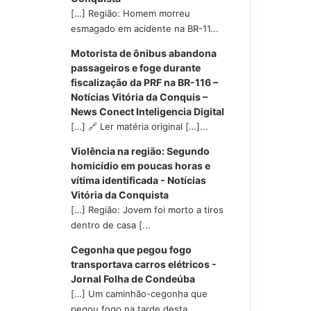
[…] Região: Homem morreu
esmagado em acidente na BR-11...
Motorista de ônibus abandona
passageiros e foge durante
fiscalização da PRF na BR-116 –
Notícias Vitória da Conquis –
News Conect Inteligencia Digital
[…] 🔗 Ler matéria original […]...
Violência na região: Segundo
homicídio em poucas horas e
vítima identificada - Notícias
Vitória da Conquista
[…] Região: Jovem foi morto a tiros
dentro de casa [...
Cegonha que pegou fogo
transportava carros elétricos -
Jornal Folha de Condeúba
[…] Um caminhão-cegonha que
pegou fogo na tarde desta...