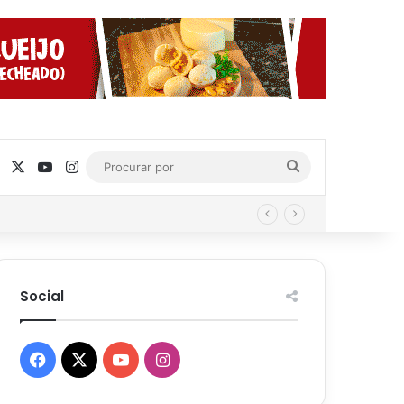
Facebook
X
YouTube
Instagram
Procurar
por
Social
Facebook
X
YouTube
Instagram