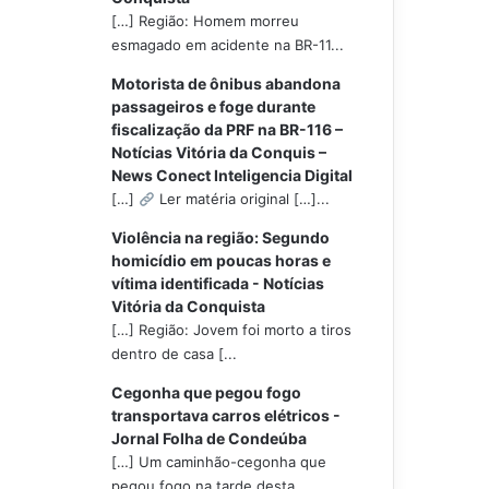
[…] Região: Homem morreu
esmagado em acidente na BR-11...
Motorista de ônibus abandona
passageiros e foge durante
fiscalização da PRF na BR-116 –
Notícias Vitória da Conquis –
News Conect Inteligencia Digital
[…]
Ler matéria original […]...
Violência na região: Segundo
homicídio em poucas horas e
vítima identificada - Notícias
Vitória da Conquista
[…] Região: Jovem foi morto a tiros
dentro de casa [...
Cegonha que pegou fogo
transportava carros elétricos -
Jornal Folha de Condeúba
[…] Um caminhão-cegonha que
pegou fogo na tarde desta...