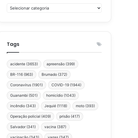
Categorias
Tags
acidente
(3653)
apreensão
(399)
BR-116
(963)
Brumado
(372)
Coronavírus
(1901)
COVID-19
(1944)
Guanambi
(501)
homicídio
(1043)
incêndio
(343)
Jequié
(1118)
moto
(393)
Operação policial
(409)
prisão
(417)
Salvador
(341)
vacina
(387)
vacinação
(343)
vagas
(347)