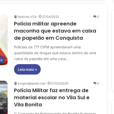
Notícias VCA
27/04/2022
0
Polícia militar apreende
maconha que estava em caixa
de papelão em Conquista
Policiais da 77ª CIPM apreenderam uma
quantidade de drogas que estava dentro de uma
caixa de papelão em uma casa…
ta
Leia mais »
kingars@gmail.com
07/03/2020
0
Polícia Militar faz entrega de
material escolar no Vila Sul e
Vila Bonita
O Comando de Policiamento da Região Sudoeste