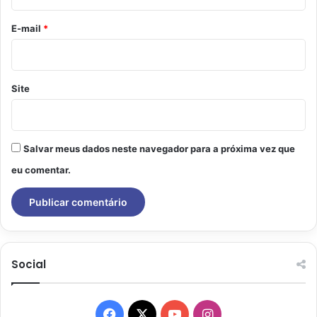
o
*
E-mail
*
Site
Salvar meus dados neste navegador para a próxima vez que
eu comentar.
Social
Facebook
X
YouTube
Instagram