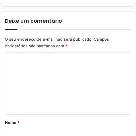
Deixe um comentário
O seu endereço de e-mail não será publicado.
Campos
obrigatórios são marcados com
*
C
o
m
e
n
t
á
r
Nome
*
i