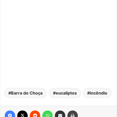
Barra do Choça
eucaliptos
incêndio
Facebook
X
Reddit
WhatsApp
Compartilhar via e-mail
Imprimir