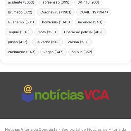
acidente
(3653)
apreensão
(399)
BR-116
(963)
Brumado
(372)
Coronavírus
(1901)
COVID-19
(1944)
Guanambi
(501)
homicídio
(1043)
incêndio
(343)
Jequié
(1118)
moto
(393)
Operação policial
(409)
prisão
(417)
Salvador
(341)
vacina
(387)
vacinação
(343)
vagas
(347)
ônibus
(352)
Notícias Vitória da Conquista
- Seu portal de Notícias de Vitória da