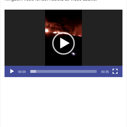
Tocador
de
vídeo
00:00
00:35