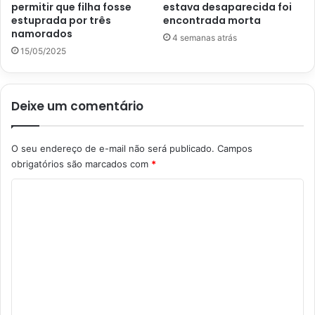
permitir que filha fosse
estava desaparecida foi
estuprada por três
encontrada morta
namorados
4 semanas atrás
15/05/2025
Deixe um comentário
O seu endereço de e-mail não será publicado.
Campos
obrigatórios são marcados com
*
C
o
m
e
n
t