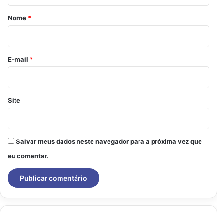
á
r
Nome
*
i
o
*
E-mail
*
Site
Salvar meus dados neste navegador para a próxima vez que
eu comentar.