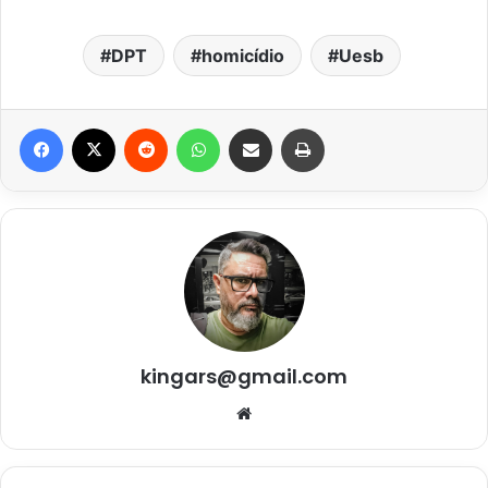
DPT
homicídio
Uesb
Facebook
X
Reddit
WhatsApp
Compartilhar via e-mail
Imprimir
kingars@gmail.com
Website