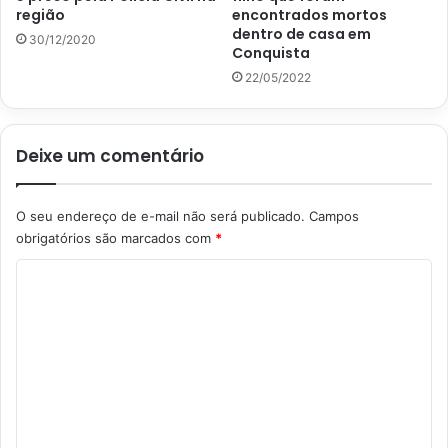
região
encontrados mortos
dentro de casa em
30/12/2020
Conquista
22/05/2022
Deixe um comentário
O seu endereço de e-mail não será publicado.
Campos
obrigatórios são marcados com
*
C
o
m
e
n
t