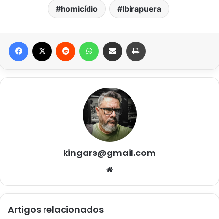
homicídio
Ibirapuera
Facebook
X
Reddit
WhatsApp
Compartilhar via e-mail
Imprimir
kingars@gmail.com
Website
Artigos relacionados