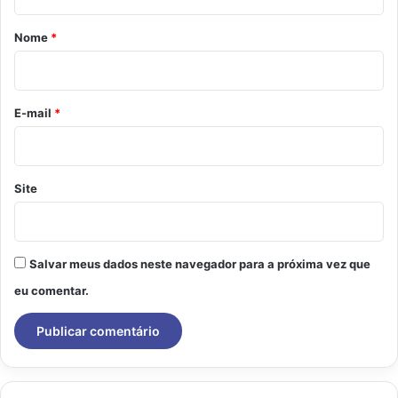
á
r
Nome
*
i
o
*
E-mail
*
Site
Salvar meus dados neste navegador para a próxima vez que
eu comentar.