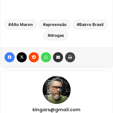
Alto Maron
apreensão
Bairro Brasil
drogas
Facebook
X
Reddit
WhatsApp
Compartilhar via e-mail
Imprimir
kingars@gmail.com