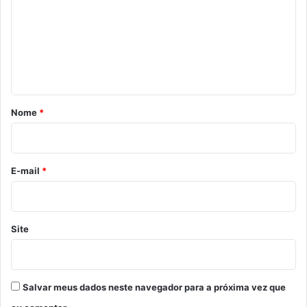
m
e
n
t
á
r
Nome
*
i
o
*
E-mail
*
Site
Salvar meus dados neste navegador para a próxima vez que