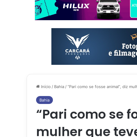
Início
/
Bahia
/
“Pari como se fosse animal”, diz mu
Bahia
“Pari como se f
mulher que tev