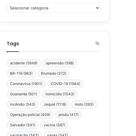
Categorias
Tags
acidente
(3649)
apreensão
(398)
BR-116
(963)
Brumado
(372)
Coronavírus
(1901)
COVID-19
(1944)
Guanambi
(501)
homicídio
(1043)
incêndio
(343)
Jequié
(1118)
moto
(393)
Operação policial
(409)
prisão
(417)
Salvador
(341)
vacina
(387)
vacinação
(343)
vagas
(347)