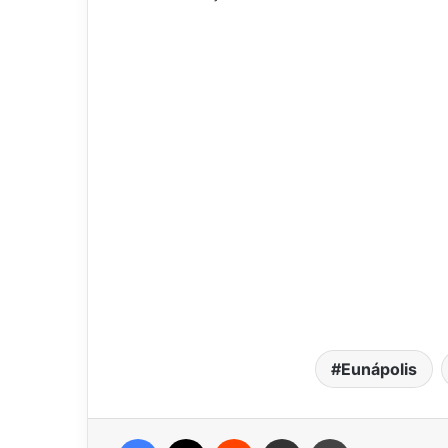
Eunápolis
Facebook
X
Reddit
Compartilhar via e-mail
Imprimir