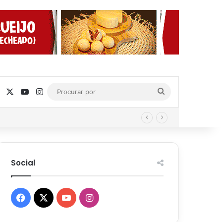
Facebook
X
YouTube
Instagram
Procurar
por
Social
Facebook
X
YouTube
Instagram