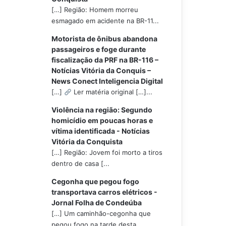
[…] Região: Homem morreu
esmagado em acidente na BR-11...
Motorista de ônibus abandona
passageiros e foge durante
fiscalização da PRF na BR-116 –
Notícias Vitória da Conquis –
News Conect Inteligencia Digital
[…]
Ler matéria original […]...
Violência na região: Segundo
homicídio em poucas horas e
vítima identificada - Notícias
Vitória da Conquista
[…] Região: Jovem foi morto a tiros
dentro de casa [...
Cegonha que pegou fogo
transportava carros elétricos -
Jornal Folha de Condeúba
[…] Um caminhão-cegonha que
pegou fogo na tarde desta...