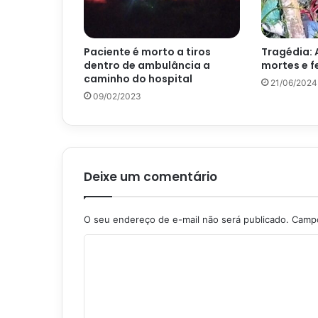
Paciente é morto a tiros
Tragédia:
dentro de ambulância a
mortes e f
caminho do hospital
21/06/2024
09/02/2023
Deixe um comentário
O seu endereço de e-mail não será publicado.
Campo
C
o
m
e