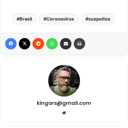
Brasil
Coronavírus
suspeitos
Facebook
X
Reddit
WhatsApp
Compartilhar via e-mail
Imprimir
kingars@gmail.com
Website