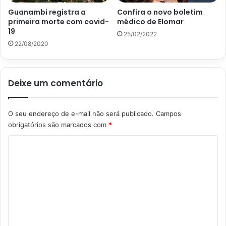
Guanambi registra a
Confira o novo boletim
primeira morte com covid-
médico de Elomar
19
25/02/2022
22/08/2020
Deixe um comentário
O seu endereço de e-mail não será publicado.
Campos
obrigatórios são marcados com
*
C
o
m
e
n
t