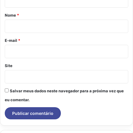
á
r
Nome
*
i
o
*
E-mail
*
Site
Salvar meus dados neste navegador para a próxima vez que
eu comentar.