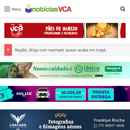
Pr
Menu
Região: Briga com machado quase acaba em tragédia