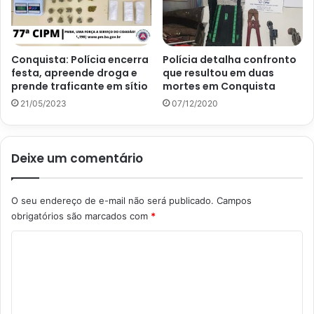
Conquista: Polícia encerra
Polícia detalha confronto
festa, apreende droga e
que resultou em duas
prende traficante em sítio
mortes em Conquista
21/05/2023
07/12/2020
Deixe um comentário
O seu endereço de e-mail não será publicado.
Campos
obrigatórios são marcados com
*
C
o
m
e