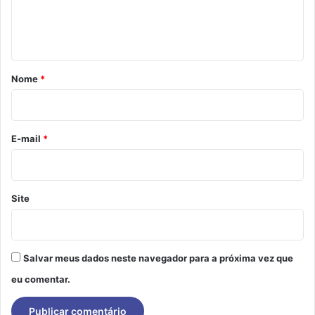
n
t
á
r
Nome
*
i
o
*
E-mail
*
Site
Salvar meus dados neste navegador para a próxima vez que
eu comentar.