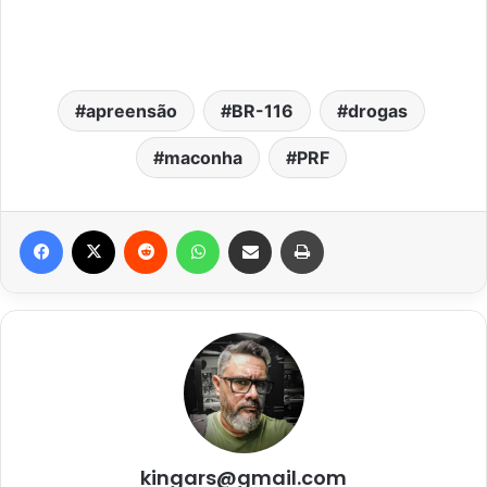
apreensão
BR-116
drogas
maconha
PRF
Facebook
X
Reddit
WhatsApp
Compartilhar via e-mail
Imprimir
kingars@gmail.com