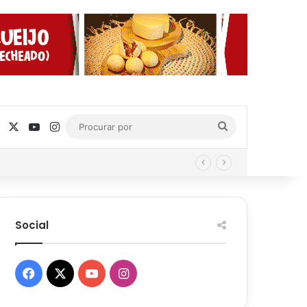
Facebook
X
YouTube
Instagram
Procurar
por
Social
Facebook
X
YouTube
Instagram