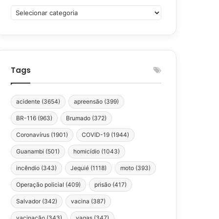
Categorias
Tags
acidente
(3654)
apreensão
(399)
BR-116
(963)
Brumado
(372)
Coronavírus
(1901)
COVID-19
(1944)
Guanambi
(501)
homicídio
(1043)
incêndio
(343)
Jequié
(1118)
moto
(393)
Operação policial
(409)
prisão
(417)
Salvador
(342)
vacina
(387)
vacinação
(343)
vagas
(347)