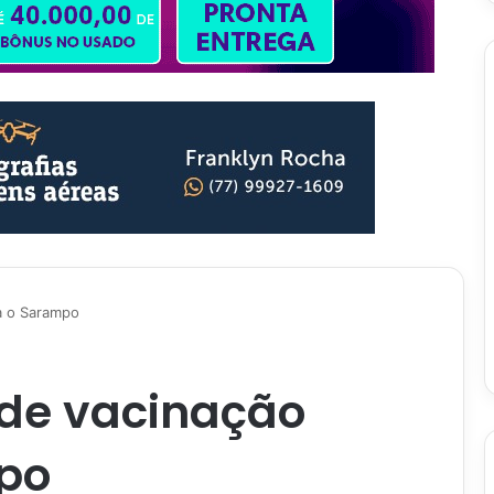
a o Sarampo
 de vacinação
po