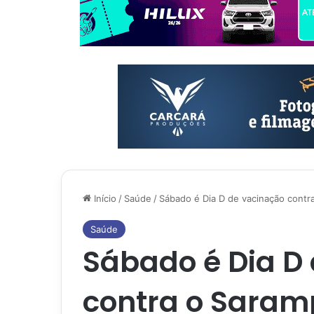
Início
/
Saúde
/
Sábado é Dia D de vacinação contr
Saúde
Sábado é Dia D
contra o Saram