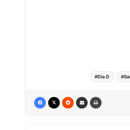
Dia D
Sa
Facebook
X
Reddit
Compartilhar via e-mail
Imprimir