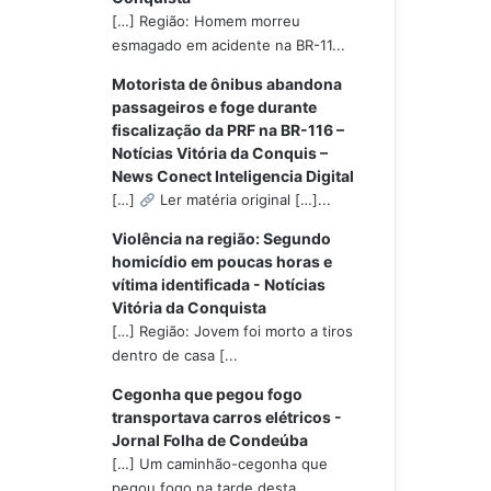
[…] Região: Homem morreu
esmagado em acidente na BR-11...
Motorista de ônibus abandona
passageiros e foge durante
fiscalização da PRF na BR-116 –
Notícias Vitória da Conquis –
News Conect Inteligencia Digital
[…]
Ler matéria original […]...
Violência na região: Segundo
homicídio em poucas horas e
vítima identificada - Notícias
Vitória da Conquista
[…] Região: Jovem foi morto a tiros
dentro de casa [...
Cegonha que pegou fogo
transportava carros elétricos -
Jornal Folha de Condeúba
[…] Um caminhão-cegonha que
pegou fogo na tarde desta...