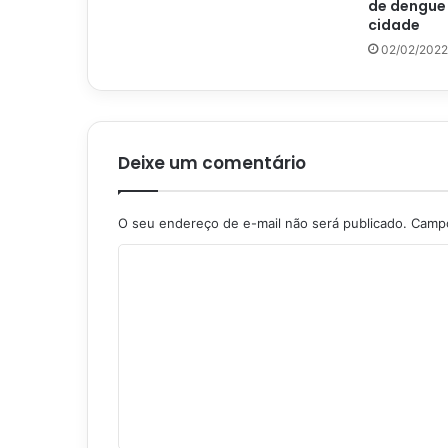
de dengue
cidade
02/02/2022
Deixe um comentário
O seu endereço de e-mail não será publicado.
Campo
C
o
m
e
n
t
á