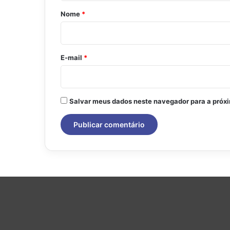
r
Nome
*
i
o
*
E-mail
*
Salvar meus dados neste navegador para a próx