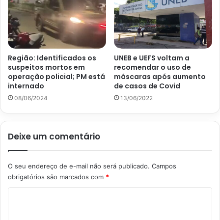
Região: Identificados os
UNEB e UEFS voltam a
suspeitos mortos em
recomendar o uso de
operação policial; PM está
máscaras após aumento
internado
de casos de Covid
08/06/2024
13/06/2022
Deixe um comentário
O seu endereço de e-mail não será publicado.
Campos
obrigatórios são marcados com
*
C
o