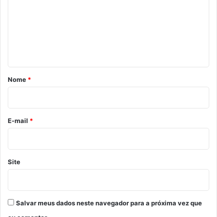
m
e
n
t
á
r
Nome
*
i
o
*
E-mail
*
Site
Salvar meus dados neste navegador para a próxima vez que