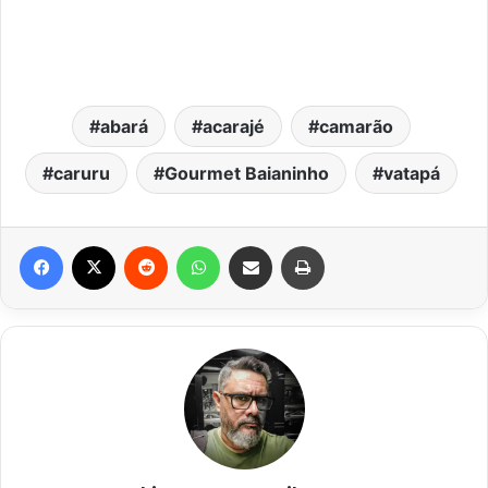
abará
acarajé
camarão
caruru
Gourmet Baianinho
vatapá
Facebook
X
Reddit
WhatsApp
Compartilhar via e-mail
Imprimir