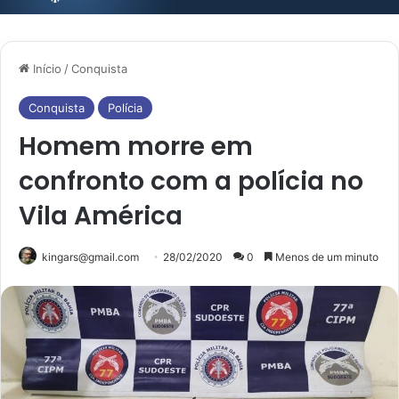
Início
/
Conquista
Conquista
Polícia
Homem morre em
confronto com a polícia no
Vila América
kingars@gmail.com
28/02/2020
0
Menos de um minuto