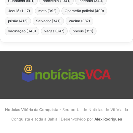
Guanambi
(501)
homicídio
(1041)
incêndio
(343)
Jequié
(1117)
moto
(392)
Operação policial
(409)
prisão
(416)
Salvador
(341)
vacina
(387)
vacinação
(343)
vagas
(347)
ônibus
(351)
Notícias Vitória da Conquista
- Seu portal de Notícias de Vitória da
Conquista e toda a Bahia | Desenvolvido por
Alex Rodrigues