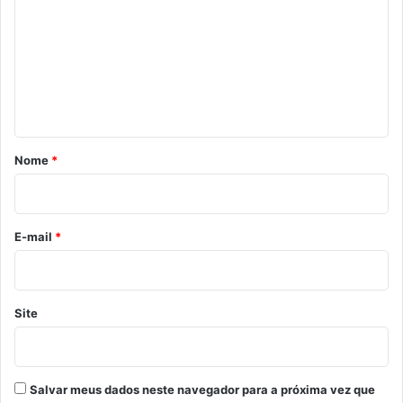
m
e
n
t
á
r
Nome
*
i
o
*
E-mail
*
Site
Salvar meus dados neste navegador para a próxima vez que