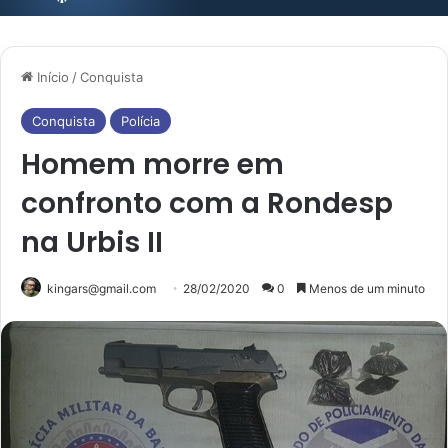
Início
/
Conquista
Conquista
Polícia
Homem morre em
confronto com a Rondesp
na Urbis II
kingars@gmail.com
28/02/2020
0
Menos de um minuto