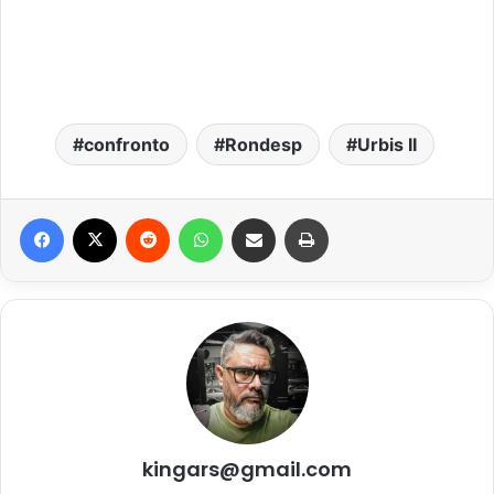
confronto
Rondesp
Urbis II
Facebook
X
Reddit
WhatsApp
Compartilhar via e-mail
Imprimir
kingars@gmail.com