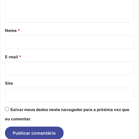
n
t
á
r
Nome
*
i
o
*
E-mail
*
Site
Salvar meus dados neste navegador para a próxima vez que
eu comentar.