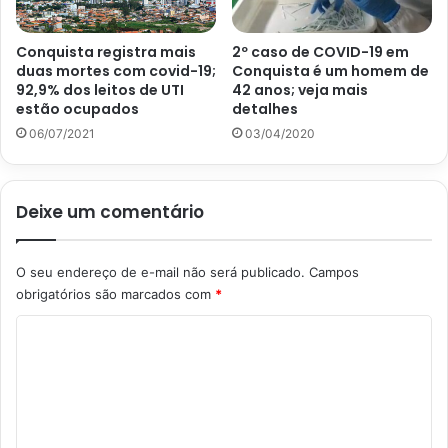
Conquista registra mais
2º caso de COVID-19 em
duas mortes com covid-19;
Conquista é um homem de
92,9% dos leitos de UTI
42 anos; veja mais
estão ocupados
detalhes
06/07/2021
03/04/2020
Deixe um comentário
O seu endereço de e-mail não será publicado.
Campos
obrigatórios são marcados com
*
C
o
m
e