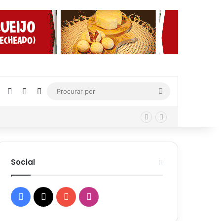
Facebook
X
YouTube
Instagram
Procurar
por
Social
Facebook
X
YouTube
Instagram