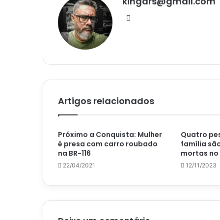
kingars@gmail.com
Website
Artigos relacionados
Próximo a Conquista: Mulher
Quatro pe
é presa com carro roubado
família sã
na BR-116
mortas no
22/04/2021
12/11/2023