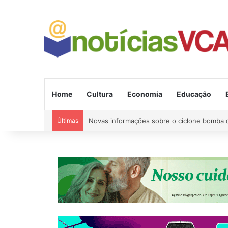
Home
Cultura
Economia
Educação
Últimas
Região: Briga com machado quase acaba em