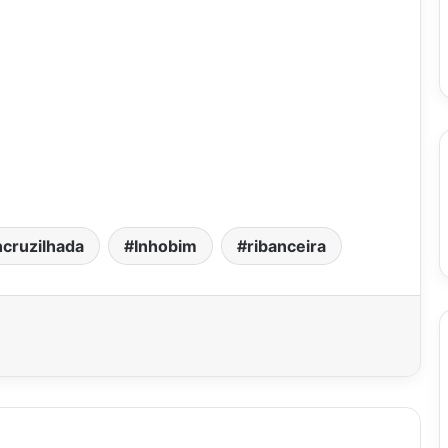
cruzilhada
Inhobim
ribanceira