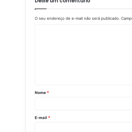
Deixe um comentário
O seu endereço de e-mail não será publicado.
Campo
C
o
m
e
n
t
á
r
Nome
*
i
o
*
E-mail
*