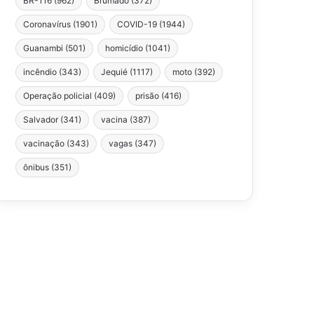
BR-116
(962)
Brumado
(372)
Coronavírus
(1901)
COVID-19
(1944)
Guanambi
(501)
homicídio
(1041)
incêndio
(343)
Jequié
(1117)
moto
(392)
Operação policial
(409)
prisão
(416)
Salvador
(341)
vacina
(387)
vacinação
(343)
vagas
(347)
ônibus
(351)