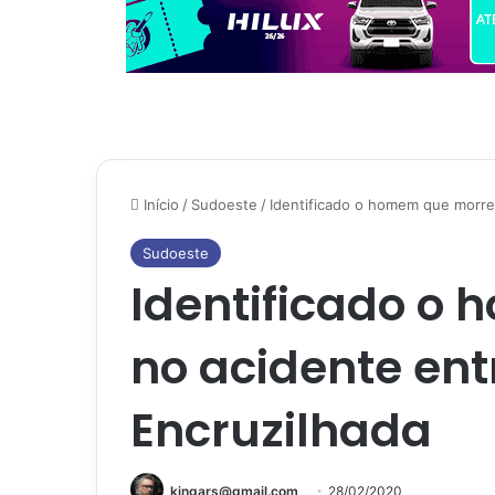
Início
/
Sudoeste
/
Identificado o homem que morre
Sudoeste
Identificado o
no acidente ent
Encruzilhada
kingars@gmail.com
28/02/2020