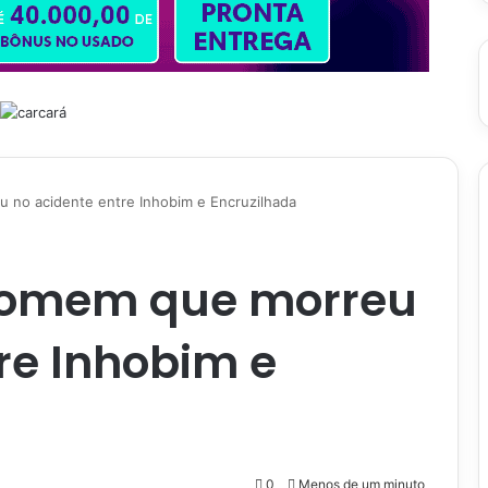
u no acidente entre Inhobim e Encruzilhada
 homem que morreu
re Inhobim e
0
Menos de um minuto