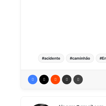
acidente
caminhão
En
Facebook
X
Reddit
Compartilhar via e-mail
Imprimir