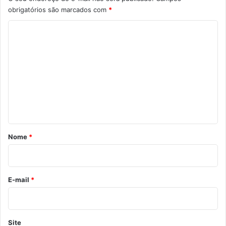
obrigatórios são marcados com
*
C
o
m
e
n
t
á
r
Nome
*
i
o
*
E-mail
*
Site