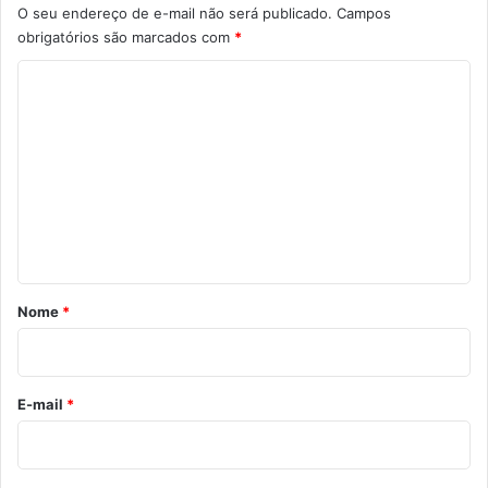
O seu endereço de e-mail não será publicado.
Campos
obrigatórios são marcados com
*
C
o
m
e
n
t
á
r
Nome
*
i
o
*
E-mail
*