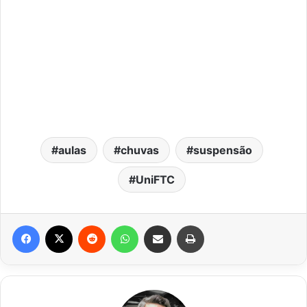
aulas
chuvas
suspensão
UniFTC
Facebook
X
Reddit
WhatsApp
Compartilhar via e-mail
Imprimir