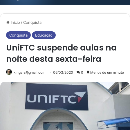
Início
/
Conquista
Conquista
Educação
UniFTC suspende aulas na
noite desta sexta-feira
kingars@gmail.com
06/03/2020
0
Menos de um minuto